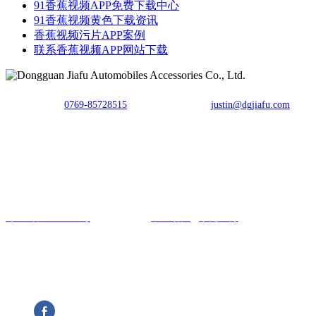
91香蕉视频APP免费下载中心
91香蕉视频黄色下载资讯
香蕉视频污片APP案例
联系香蕉视频APP网站下载
TEL：
0769-85728515
E-mail：
justin@dgjiafu.com
Fax：0769-85728515
Copyright © 东莞市香蕉视频APP网站下载汽车用品有限公司 All
Rights Reserved.
粤ICP备90079288号
网站建设：
中企动力
东莞
二分
汽车连接器制造商
关注香蕉视频APP网站下载了解更多信息和动态