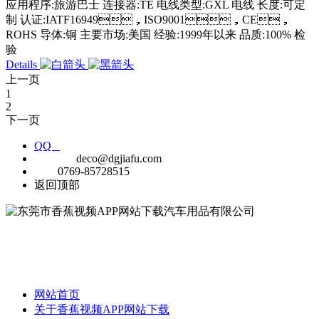
应用程序:旅游巴士 连接器:TE 电线类型:GXL 电线 长度:可定
制 认证:IATF16949，ISO9001，CE，
ROHS 导体:铜 主要市场:美国 经验:1999年以来 品质:100% 检
验
Details
上一页
1
2
下一页
QQ
E-MAIL
deco@dgjiafu.com
TEL
0769-85728515
返回顶部
公司成立于1999年，是一家专业定制汽车连接器，线束和开关制造
商，拥有超过18年的经验。
网站首页
关于香蕉视频APP网站下载